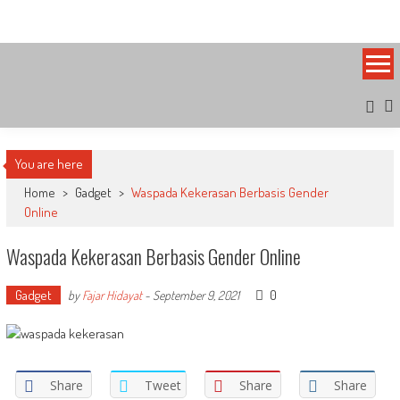
Skip
Bandung Side
Sisi Cantik Bandung
to
content
You are here
Home
>
Gadget
>
Waspada Kekerasan Berbasis Gender
Online
Waspada Kekerasan Berbasis Gender Online
Gadget
0
by
Fajar Hidayat
-
September 9, 2021
Share
Tweet
Share
Share