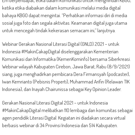
Erri berpendapat, etika dalam komunikasi untuk menghindari KBGO,
ketika etika diabaikan dalam komunikasi melalui media digital
bahaya KBGO dapat mengintai. “Perhatikan informasi diri di media
sosial juga foto dan segala aktivitas. Keamanan digital juga utama
untuk mencegah tindak kekerasan semacam ini,” lanjutnya.
Webinar Gerakan Nasional Literasi Digital (GNLD) 2021 – untuk
Indonesia #MakinCakapDigital diselenggarakan Kementerian
Komunikasi dan Informatika (KemenKominfo) bersama Siberkreasi.
Webinar wilayah Kabupaten Cirebon, Jawa Barat, Rabu (8/9/2021)
siang, juga menghadirkan pembicara Dera Firmansyah (podcaster),
Iwan Kemrianto (Pebisnis Properti), Muhammad Arifin (Relawan TIK
Indonesia), dan Inayah Chairunissa sebagai Key Opinion Leader.
Gerakan Nasional Literasi Digital 2021 – untuk Indonesia
#MakinCakapDigital melibatkan 110 lembaga dan komunitas sebagai
agen pendidik Literasi Digital. Kegiatan ini diadakan secara virtual
berbasis webinar di 34 Provinsi Indonesia dan 514 Kabupaten.