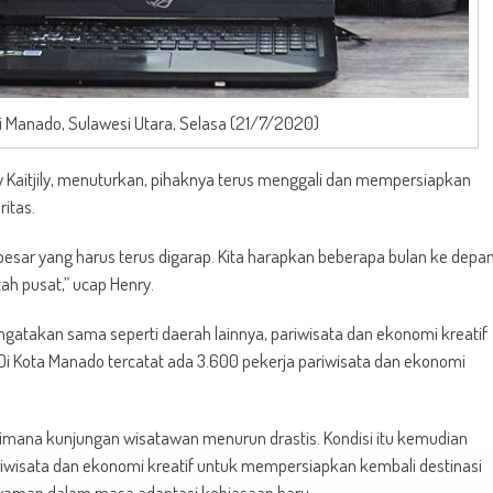
i Manado, Sulawesi Utara, Selasa (21/7/2020)
ry Kaitjily, menuturkan, pihaknya terus menggali dan mempersiapkan
itas.
esar yang harus terus digarap. Kita harapkan beberapa bulan ke depa
h pusat,” ucap Henry.
engatakan sama seperti daerah lainnya, pariwisata dan ekonomi kreatif
 Di Kota Manado tercatat ada 3.600 pekerja pariwisata dan ekonomi
 dimana kunjungan wisatawan menurun drastis. Kondisi itu kemudian
riwisata dan ekonomi kreatif untuk mempersiapkan kembali destinasi
yaman dalam masa adaptasi kebiasaan baru.