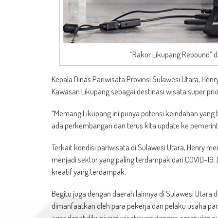
“Rakor Likupang Rebound” d
Kepala Dinas Pariwisata Provinsi Sulawesi Utara, Hen
Kawasan Likupang sebagai destinasi wisata super prior
“Memang Likupang ini punya potensi keindahan yang b
ada perkembangan dan terus kita update ke pemerinta
Terkait kondisi pariwisata di Sulawesi Utara, Henry m
menjadi sektor yang paling terdampak dari COVID-19.
kreatif yang terdampak.
Begitu juga dengan daerah lainnya di Sulawesi Utara
dimanfaatkan oleh para pekerja dan pelaku usaha pa
agar dapat dikunjungi wisatawan dengan aman dan n