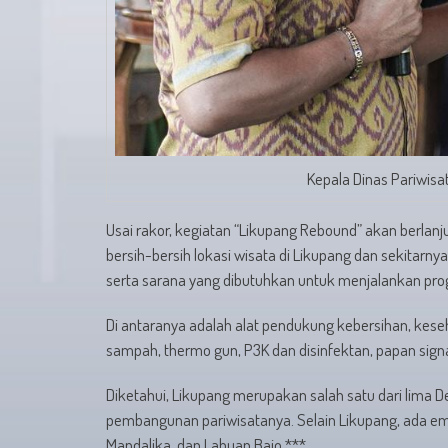
Kepala Dinas Pariwisata
Usai rakor, kegiatan “Likupang Rebound” akan berlan
bersih-bersih lokasi wisata di Likupang dan sekitar
serta sarana yang dibutuhkan untuk menjalankan prog
Di antaranya adalah alat pendukung kebersihan, keseh
sampah, thermo gun, P3K dan disinfektan, papan sign
Diketahui, Likupang merupakan salah satu dari lima D
pembangunan pariwisatanya. Selain Likupang, ada empa
Mandalika, dan Labuan Bajo.***