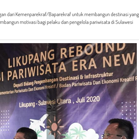
an dari Kemenparekraf/Baparekraf untuk membangun destinasi yang
embangun motivasi bagi pelaku dan pengelola pariwisata di Sulawesi