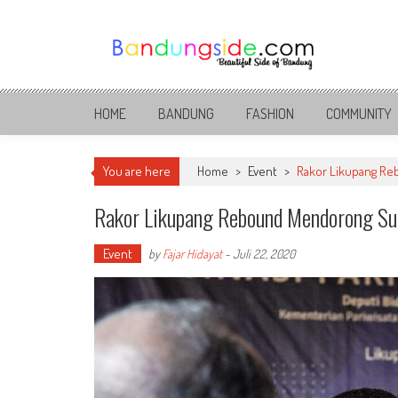
Skip
to
content
Bandung Side
Sisi Cantik Bandung
HOME
BANDUNG
FASHION
COMMUNITY
You are here
Home
>
Event
>
Rakor Likupang Re
Rakor Likupang Rebound Mendorong Sul
Event
by
Fajar Hidayat
-
Juli 22, 2020