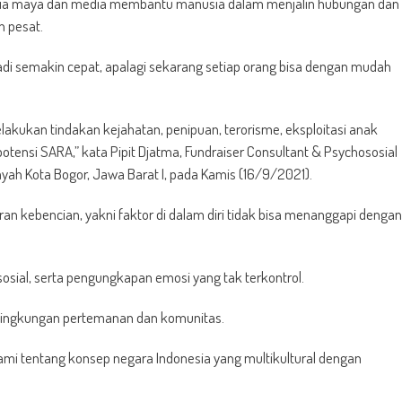
unia maya dan media membantu manusia dalam menjalin hubungan dan
n pesat.
adi semakin cepat, apalagi sekarang setiap orang bisa dengan mudah
melakukan tindakan kejahatan, penipuan, terorisme, eksploitasi anak
tensi SARA,” kata Pipit Djatma, Fundraiser Consultant & Psychososial
ilayah Kota Bogor, Jawa Barat I, pada Kamis (16/9/2021).
n kebencian, yakni faktor di dalam diri tidak bisa menanggapi dengan
sosial, serta pengungkapan emosi yang tak terkontrol.
ri lingkungan pertemanan dan komunitas.
i tentang konsep negara Indonesia yang multikultural dengan