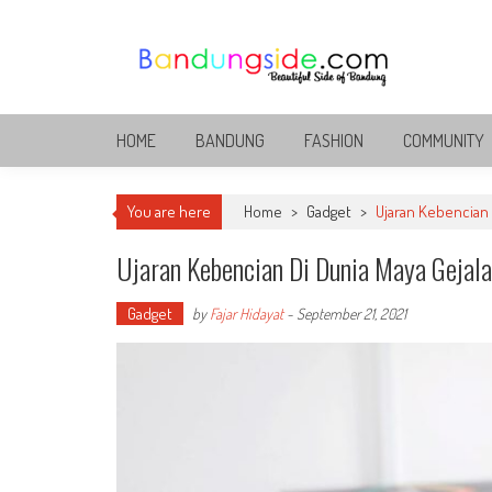
Skip
to
content
Bandung Side
Sisi Cantik Bandung
HOME
BANDUNG
FASHION
COMMUNITY
You are here
Home
>
Gadget
>
Ujaran Kebencian 
Ujaran Kebencian Di Dunia Maya Gejala
Gadget
by
Fajar Hidayat
-
September 21, 2021