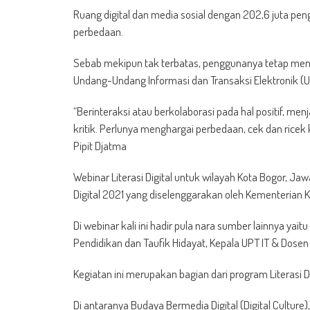
Ruang digital dan media sosial dengan 202,6 juta pe
perbedaan.
Sebab mekipun tak terbatas, penggunanya tetap memiki
Undang-Undang Informasi dan Transaksi Elektronik (UU
“Berinteraksi atau berkolaborasi pada hal positif, m
kritik. Perlunya menghargai perbedaan, cek dan ricek 
Pipit Djatma
Webinar Literasi Digital untuk wilayah Kota Bogor, Jaw
Digital 2021 yang diselenggarakan oleh Kementerian 
Di webinar kali ini hadir pula nara sumber lainnya yai
Pendidikan dan Taufik Hidayat, Kepala UPT IT & Dosen 
Kegiatan ini merupakan bagian dari program Literasi Di
Di antaranya Budaya Bermedia Digital (Digital Culture),