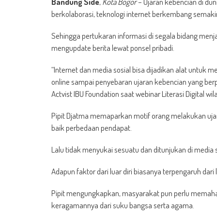
Bandung Side
,
Kota Bogor
– Ujaran kebencian di d
berkolaborasi, teknologi internet berkembang semaki
Sehingga pertukaran informasi di segala bidang menj
mengupdate berita lewat ponsel pribadi.
“Internet dan media sosial bisa dijadikan alat untuk 
online sampai penyebaran ujaran kebencian yang berpo
Actvist IBU Foundation saat webinar Literasi Digital w
Pipit Djatma memaparkan motif orang melakukan ujara
baik perbedaan pendapat.
Lalu tidak menyukai sesuatu dan ditunjukan di media 
Adapun faktor dari luar diri biasanya terpengaruh da
Pipit mengungkapkan, masyarakat pun perlu memaham
keragamannya dari suku bangsa serta agama.