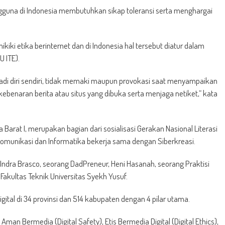
ngguna di Indonesia membutuhkan sikap toleransi serta menghargai
ki etika berinternet dan di Indonesia hal tersebut diatur dalam
 ITE).
enjadi diri sendiri, tidak memaki maupun provokasi saat menyampaikan
kebenaran berita atau situs yang dibuka serta menjaga netiket,” kata
a Barat I, merupakan bagian dari sosialisasi Gerakan Nasional Literasi
Komunikasi dan Informatika bekerja sama dengan Siberkreasi.
tu Indra Brasco, seorang DadPreneur, Heni Hasanah, seorang Praktisi
Fakultas Teknik Universitas Syekh Yusuf.
gital di 34 provinsi dan 514 kabupaten dengan 4 pilar utama.
 Aman Bermedia (Digital Safety), Etis Bermedia Digital (Digital Ethics),