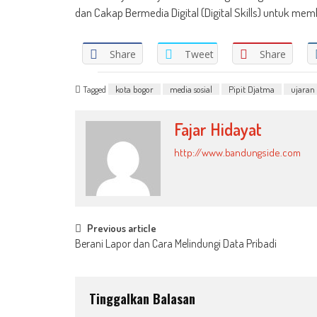
dan Cakap Bermedia Digital (Digital Skills) untuk me
Share
Tweet
Share
Tagged
kota bogor
media sosial
Pipit Djatma
ujaran
Fajar Hidayat
http://www.bandungside.com
Post
Previous article
Berani Lapor dan Cara Melindungi Data Pribadi
navigation
Tinggalkan Balasan