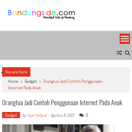
Skip
to
content
Bandung Side
Sisi Cantik Bandung
You are here
Home
>
Gadget
>
Orangtua Jadi Contoh Penggunaan
Internet Pada Anak
Orangtua Jadi Contoh Penggunaan Internet Pada Anak
Gadget
0
by
Fajar Hidayat
-
Agustus 8, 2021