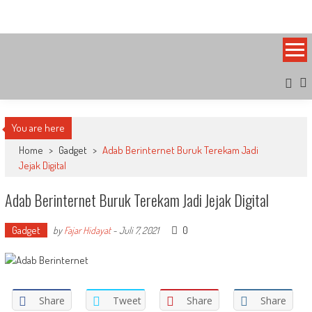
Skip
Bandung Side
Sisi Cantik Bandung
to
content
You are here
Home
>
Gadget
>
Adab Berinternet Buruk Terekam Jadi
Jejak Digital
Adab Berinternet Buruk Terekam Jadi Jejak Digital
Gadget
0
by
Fajar Hidayat
-
Juli 7, 2021
Share
Tweet
Share
Share