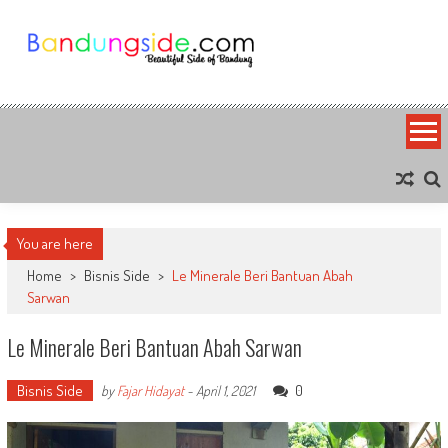
Skip
to
content
Bandung Side
Sisi Cantik Bandung
You are here
Home
>
Bisnis Side
>
Le Minerale Beri Bantuan Abah
Sarwan
Le Minerale Beri Bantuan Abah Sarwan
Bisnis Side
0
by
Fajar Hidayat
-
April 1, 2021