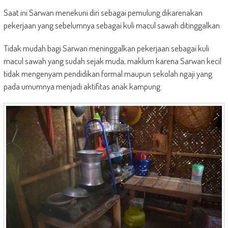
Saat ini Sarwan menekuni diri sebagai pemulung dikarenakan
pekerjaan yang sebelumnya sebagai kuli macul sawah ditinggalkan.
Tidak mudah bagi Sarwan meninggalkan pekerjaan sebagai kuli
macul sawah yang sudah sejak muda, maklum karena Sarwan kecil
tidak mengenyam pendidikan formal maupun sekolah ngaji yang
pada umumnya menjadi aktifitas anak kampung.