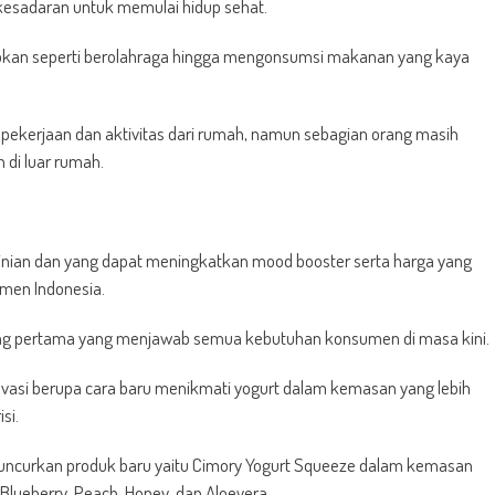
sadaran untuk memulai hidup sehat.
terapkan seperti berolahraga hingga mengonsumsi makanan yang kaya
ekerjaan dan aktivitas dari rumah, namun sebagian orang masih
 di luar rumah.
nian dan yang dapat meningkatkan mood booster serta harga yang
umen Indonesia.
g pertama yang menjawab semua kebutuhan konsumen di masa kini.
novasi berupa cara baru menikmati yogurt dalam kemasan yang lebih
si.
eluncurkan produk baru yaitu Cimory Yogurt Squeeze dalam kemasan
 Blueberry, Peach, Honey, dan Aloevera.