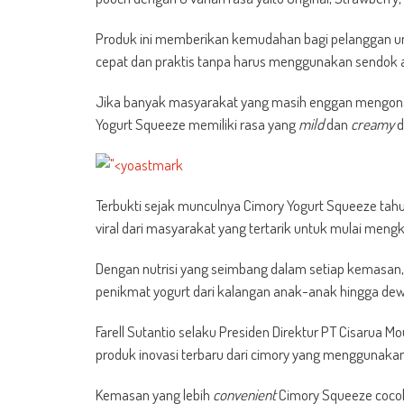
Produk ini memberikan kemudahan bagi pelanggan un
cepat dan praktis tanpa harus menggunakan sendok
Jika banyak masyarakat yang masih enggan mengonsu
Yogurt Squeeze memiliki rasa yang
mild
dan
creamy
d
Terbukti sejak munculnya Cimory Yogurt Squeeze tahu
viral dari masyarakat yang tertarik untuk mulai meng
Dengan nutrisi yang seimbang dalam setiap kemasa
penikmat yogurt dari kalangan anak-anak hingga dewa
Farell Sutantio selaku Presiden Direktur PT Cisarua 
produk inovasi terbaru dari cimory yang menggunak
Kemasan yang lebih
convenient
Cimory Squeeze cocok 