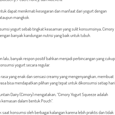
tuk dapat menikmati kesegaran dan manfaat dari yogurt dengan
 ataupun mangkok.
msi yogurt sebab tingkat keasaman yang sulit konsumsinya, Cimory
engan banyak kandungan nutrisi yang baik untuk tubuh.
n lalu, banyak respon positif bahkan menjadi perbincangan yang cukup
konsumsi yogurt secara regular.
n, rasa yang enak dan sensasi creamy yang mengenyangkan, membuat
sa bisa mendapatkan pilihan yang tepat untuk dikonsumsi setiap hari
Mountain Dairy (Cimory) mengatakan, “Cimory Yogurt Squeeze adalah
an kemasan dalam bentuk Pouch”.
saat konsumsi oleh berbagai kalangan karena lebih praktis dan tidak