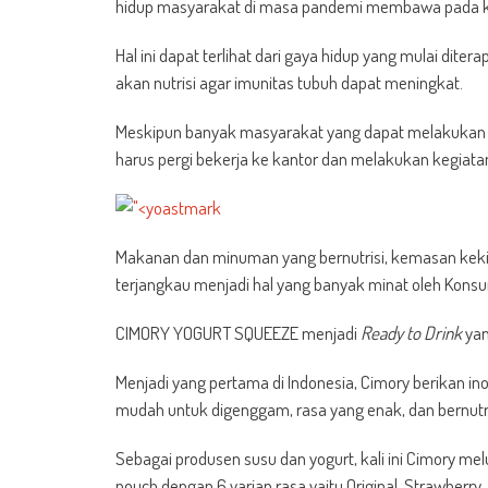
hidup masyarakat di masa pandemi membawa pada ke
Hal ini dapat terlihat dari gaya hidup yang mulai di
akan nutrisi agar imunitas tubuh dapat meningkat.
Meskipun banyak masyarakat yang dapat melakukan p
harus pergi bekerja ke kantor dan melakukan kegiatan
Makanan dan minuman yang bernutrisi, kemasan keki
terjangkau menjadi hal yang banyak minat oleh Kons
CIMORY YOGURT SQUEEZE menjadi
Ready to Drink
yan
Menjadi yang pertama di Indonesia, Cimory berikan i
mudah untuk digenggam, rasa yang enak, dan bernutri
Sebagai produsen susu dan yogurt, kali ini Cimory m
pouch dengan 6 varian rasa yaitu Original, Strawberry,