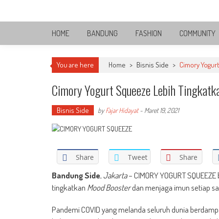
Skip
Bandung Side
to
Sisi Cantik Bandung
content
HOME
BANDUNG
FASHION
COMMUNITY
You are here
Home
>
Bisnis Side
>
Cimory Yogur
Cimory Yogurt Squeeze Lebih Tingkatk
Bisnis Side
by
Fajar Hidayat
-
Maret 19, 2021
Share
Tweet
Share
Bandung Side
,
Jakarta
– CIMORY YOGURT SQUEEZE b
tingkatkan
Mood Booster
dan menjaga imun setiap sa
Pandemi COVID yang melanda seluruh dunia berdamp