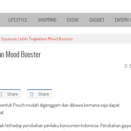
LIFESTYLE
SHOPPING
EVENT
GADGET
ENTERY 
t Squeeze Lebih Tingkatkan Mood Booster
an Mood Booster
Share
Share
entuk Pouch mudah digenggam dan dibawa kemana saja dapat
at.
ak terhadap perubahan perilaku konsumen Indonesia. Perubahan gaya