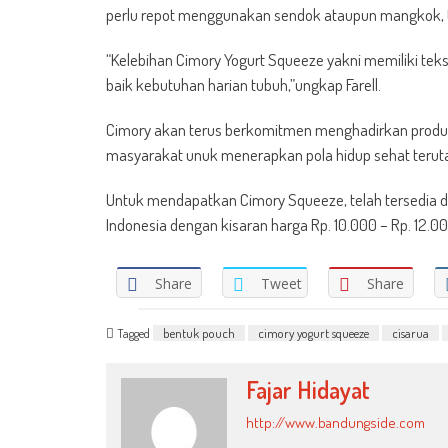
perlu repot menggunakan sendok ataupun mangkok, t
“Kelebihan Cimory Yogurt Squeeze yakni memiliki tek
baik kebutuhan harian tubuh,”ungkap Farell.
Cimory akan terus berkomitmen menghadirkan produk
masyarakat unuk menerapkan pola hidup sehat teruta
Untuk mendapatkan Cimory Squeeze, telah tersedia di
Indonesia dengan kisaran harga Rp. 10.000 – Rp. 12.0
Share
Tweet
Share
Tagged
bentuk pouch
cimory yogurt squeeze
cisarua
Fajar Hidayat
http://www.bandungside.com