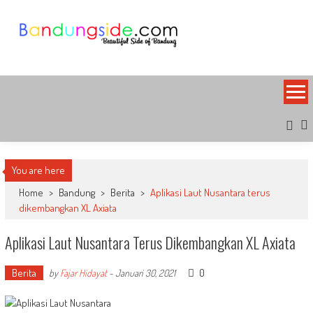
Skip
to
content
Bandung Side
Sisi Cantik Bandung
You are here
Home
>
Bandung
>
Berita
>
Aplikasi Laut Nusantara terus
dikembangkan XL Axiata
Aplikasi Laut Nusantara Terus Dikembangkan XL Axiata
Berita
0
by
Fajar Hidayat
-
Januari 30, 2021