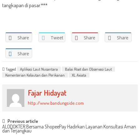
tangkapan di pasar.***
Share
Tweet
Share
Share
Share
Tagged
Aplikasi Laut Nusantara
Balai Riset dan Observasi Laut
Kementerian Kelautan dan Perikanan
XL Axiata
Fajar Hidayat
http://www.bandungside.com
Post
Previous article
ALODOKTER Bersama ShopeePay Hadirkan Layanan Konsultasi Aman
navigation
dan Terjangkau