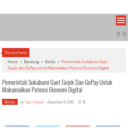
Skip
Bandung Side
Sisi Cantik Bandung
to
content
You are here
Home
>
Bandung
>
Berita
>
Pemerintah Sukabumi Gaet
Gojek dan GoPay untuk Maksimalkan Potensi Ekonomi Digital
Pemerintah Sukabumi Gaet Gojek Dan GoPay Untuk
Maksimalkan Potensi Ekonomi Digital
Berita
0
by
Fajar Hidayat
-
Desember 11, 2019