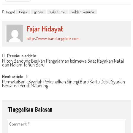
Tagged
Gojek
gopay
sukabumi
wildan kesuma
Fajar Hidayat
http://www.bandungside.com
Post
Previous article
Hilton Bandung Berikan Pengalaman Istimewa Saat Rayakan Natal
navigation
dan Malam Tahun Baru
Next article
PermataBank Syariah Perkenalkan Sinergi Baru Kartu Debit Syariah
Bersama Persib Bandung
Tinggalkan Balasan