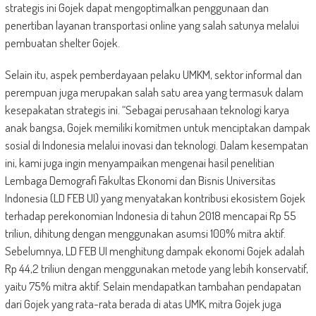
strategis ini Gojek dapat mengoptimalkan penggunaan dan
penertiban layanan transportasi online yang salah satunya melalui
pembuatan shelter Gojek.
Selain itu, aspek pemberdayaan pelaku UMKM, sektor informal dan
perempuan juga merupakan salah satu area yang termasuk dalam
kesepakatan strategis ini. “Sebagai perusahaan teknologi karya
anak bangsa, Gojek memiliki komitmen untuk menciptakan dampak
sosial di Indonesia melalui inovasi dan teknologi. Dalam kesempatan
ini, kami juga ingin menyampaikan mengenai hasil penelitian
Lembaga Demografi Fakultas Ekonomi dan Bisnis Universitas
Indonesia (LD FEB UI) yang menyatakan kontribusi ekosistem Gojek
terhadap perekonomian Indonesia di tahun 2018 mencapai Rp 55
triliun, dihitung dengan menggunakan asumsi 100% mitra aktif.
Sebelumnya, LD FEB UI menghitung dampak ekonomi Gojek adalah
Rp 44,2 triliun dengan menggunakan metode yang lebih konservatif,
yaitu 75% mitra aktif. Selain mendapatkan tambahan pendapatan
dari Gojek yang rata-rata berada di atas UMK, mitra Gojek juga