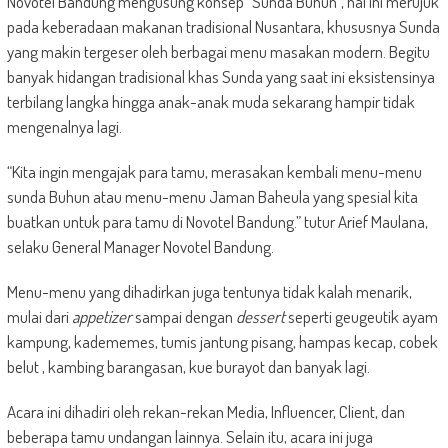
Novotel Bandung mengusung konsep “Sunda Buhun”, hal ini merujuk
pada keberadaan makanan tradisional Nusantara, khususnya Sunda
yang makin tergeser oleh berbagai menu masakan modern. Begitu
banyak hidangan tradisional khas Sunda yang saat ini eksistensinya
terbilang langka hingga anak-anak muda sekarang hampir tidak
mengenalnya lagi.
“Kita ingin mengajak para tamu, merasakan kembali menu-menu
sunda Buhun atau menu-menu Jaman Baheula yang spesial kita
buatkan untuk para tamu di Novotel Bandung.” tutur Arief Maulana,
selaku General Manager Novotel Bandung.
Menu-menu yang dihadirkan juga tentunya tidak kalah menarik,
mulai dari
appetizer
sampai dengan
dessert
seperti geugeutik ayam
kampung, kadememes, tumis jantung pisang, hampas kecap, cobek
belut , kambing barangasan, kue burayot dan banyak lagi.
Acara ini dihadiri oleh rekan-rekan Media, Influencer, Client, dan
beberapa tamu undangan lainnya. Selain itu, acara ini juga