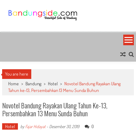
Skip
to
content
Bandung Side
Sisi Cantik Bandung
You are here
Home
>
Bandung
>
Hotel
>
Novotel Bandung Rayakan Ulang
Tahun ke-13, Persembahkan 13 Menu Sunda Buhun
Novotel Bandung Rayakan Ulang Tahun Ke-13,
Persembahkan 13 Menu Sunda Buhun
Hotel
0
by
Fajar Hidayat
-
Desember 30, 2019