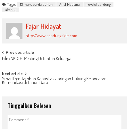
Tagged
13 menu sunda buhun
Arief Maulana
novotel bandung
ultah 13
Fajar Hidayat
http://www.bandungside.com
Post
Previous article
Film NKCTHI Penting Di Tonton Keluarga
navigation
Next article
Smartfren Tambah Kapasitas Jaringan Dukung Kelancaran
Komunikasi di Tahun Baru
Tinggalkan Balasan