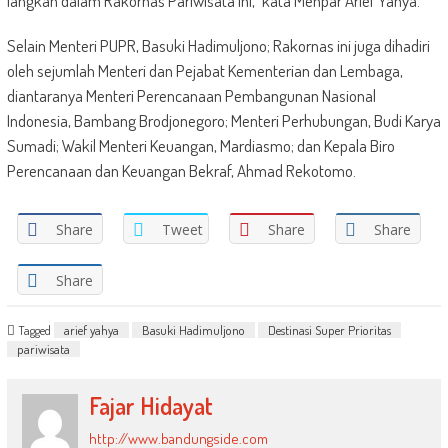
langkah dalam Rakornas Pariwisata ini,” kata Menpar Arief Yahya.
Selain Menteri PUPR, Basuki Hadimuljono; Rakornas ini juga dihadiri
oleh sejumlah Menteri dan Pejabat Kementerian dan Lembaga,
diantaranya Menteri Perencanaan Pembangunan Nasional
Indonesia, Bambang Brodjonegoro; Menteri Perhubungan, Budi Karya
Sumadi; Wakil Menteri Keuangan, Mardiasmo; dan Kepala Biro
Perencanaan dan Keuangan Bekraf, Ahmad Rekotomo.
Share
Tweet
Share
Share
Share
Tagged
arief yahya
Basuki Hadimuljono
Destinasi Super Prioritas
pariwisata
Fajar Hidayat
http://www.bandungside.com