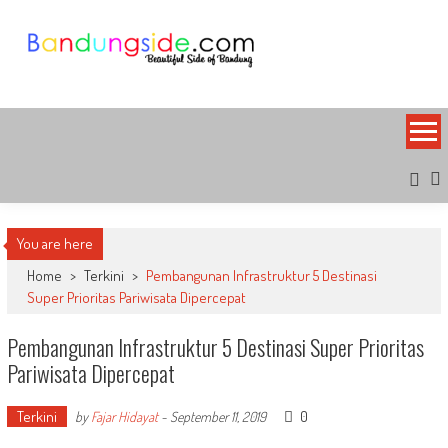
Skip
to
content
Bandung Side
Sisi Cantik Bandung
You are here
Home
>
Terkini
>
Pembangunan Infrastruktur 5 Destinasi
Super Prioritas Pariwisata Dipercepat
Pembangunan Infrastruktur 5 Destinasi Super Prioritas
Pariwisata Dipercepat
Terkini
0
by
Fajar Hidayat
-
September 11, 2019