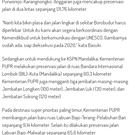
Purworejo-Karangnongko. Anggaran juga mencakup preservasi
jalan di dua lintas sepanjang 131,76 kilometer.
“Nanti kita bikin plasa dan jalan lingkar di sekitar Borobudur harus
diperlebar. Untuk itu kami akan segera berkoordinasi dengan
Kemendikbud untuk berkomunikasi dengan UNESCO, Gambarnya
sudah ada, siap dieksekusi pada 2020,” kata Basuki.
Sedangkan untuk mendukung ke KSPN Mandalika, Kementerian
PUPR melakukan preservasi jalan di ruas Bandara Internasional
Lombok (BIL)-Kuta (Mandalika) sepanjang 60,3 kilometer.
Kementerian PUPR juga mengganti tiga jembatan masing-masing
Jembatan Longken (100 meter), Jembatan Luk I (30 meter), dan
Jembatan Sokong (120 meter).
Pada destinasi super prioritas paling timur, Kementerian PUPR
membangun jalan baru ruas Labuan Bajo-Terang-Pelabuhan Bari
sepanjang 9,14 kilometer. Selain itu dilakukan preservasi jalan
Labuan Bajo-Malwatar sepanjang 65,6 kilometer.