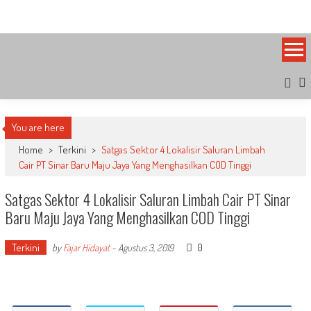
Skip
Bandung Side
Sisi Cantik Bandung
to
content
You are here
Home
>
Terkini
>
Satgas Sektor 4 Lokalisir Saluran Limbah
Cair PT Sinar Baru Maju Jaya Yang Menghasilkan COD Tinggi
Satgas Sektor 4 Lokalisir Saluran Limbah Cair PT Sinar
Baru Maju Jaya Yang Menghasilkan COD Tinggi
Terkini
0
by
Fajar Hidayat
-
Agustus 3, 2019