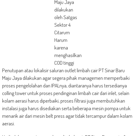
Maju Jaya
dilakukan
oleh Satgas
Sektor 4
Citarum
Harum
karena
menghasilkan
COD tinggi
Penutupan atau lokalisir saluran outlet limbah cair PT Sinar Baru
Maju Jaya dilakukan agar segera pihak managemen memperbaiki
proses pengelolahan dan IPALnya, diantaranya harus tersedianya
colling tower untuk proses pendinginan limbah cair dari inlet, selain
kolam aerasi harus diperbaiki, proses filtrasi juga membutuhkan
instalasi juga harus disediakan serta beberapa mesin pompa untuk
menarik air dari mesin belt press agar tidak tercampur dalam kolam
aerasi.