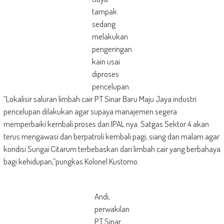
tampak
sedang
melakukan
pengeringan
kain usai
diproses
pencelupan.
“Lokalisir saluran limbah cair PT Sinar Baru Maju Jaya industri
pencelupan dilakukan agar supaya manajemen segera
memperbaiki kembali proses dan IPAL nya. Satgas Sektor 4 akan
terus mengawasi dan berpatroli kembali pagi, siang dan malam agar
kondisi Sungai Citarum terbebaskan dari limbah cair yang berbahaya
bagi kehidupan,”pungkas Kolonel Kustomo.
Andi,
perwakilan
PT Sinar