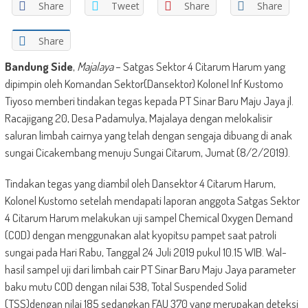
Share
Tweet
Share
Share
Share
Bandung Side
,
Majalaya
– Satgas Sektor 4 Citarum Harum yang
dipimpin oleh Komandan Sektor(Dansektor) Kolonel Inf Kustomo
Tiyoso memberi tindakan tegas kepada PT Sinar Baru Maju Jaya jl.
Racajigang 20, Desa Padamulya, Majalaya dengan melokalisir
saluran limbah cairnya yang telah dengan sengaja dibuang di anak
sungai Cicakembang menuju Sungai Citarum, Jumat (8/2/2019).
Tindakan tegas yang diambil oleh Dansektor 4 Citarum Harum,
Kolonel Kustomo setelah mendapati laporan anggota Satgas Sektor
4 Citarum Harum melakukan uji sampel Chemical Oxygen Demand
(COD) dengan menggunakan alat kyopitsu pampet saat patroli
sungai pada Hari Rabu, Tanggal 24 Juli 2019 pukul 10.15 WIB. Wal-
hasil sampel uji dari limbah cair PT Sinar Baru Maju Jaya parameter
baku mutu COD dengan nilai 538, Total Suspended Solid
(TSS)dengan nilai 185 sedangkan FAU 370 yang merupakan deteksi