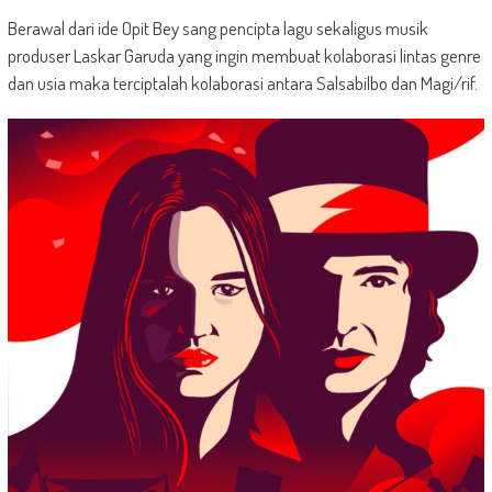
Berawal dari ide Opit Bey sang pencipta lagu sekaligus musik
produser Laskar Garuda yang ingin membuat kolaborasi lintas genre
dan usia maka terciptalah kolaborasi antara Salsabilbo dan Magi/rif.