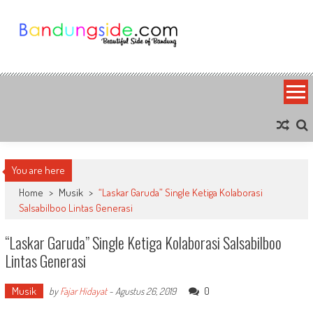
Skip
to
content
Bandung Side
Sisi Cantik Bandung
You are here
Home
>
Musik
>
“Laskar Garuda” Single Ketiga Kolaborasi
Salsabilboo Lintas Generasi
“Laskar Garuda” Single Ketiga Kolaborasi Salsabilboo
Lintas Generasi
Musik
0
by
Fajar Hidayat
-
Agustus 26, 2019