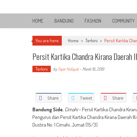
Skip
Bandung Side
to
Sisi Cantik Bandung
content
HOME
BANDUNG
FASHION
COMMUNITY
You are here
Home
>
Terkini
>
Persit Kartika Ch
Persit Kartika Chandra Kirana Daerah 
Terkini
by
Fajar Hidayat
-
Maret 16, 2019
Share
Tweet
Share
Bandung Side
,
Cimahi
– Persit Kartika Chandra Kira
Pengurus dan Persit Kartika Chandra Kirana Daerah II
Dustira No. 1 Cimahi, Jumat (15/3).