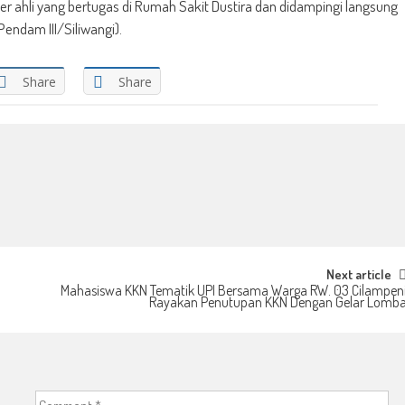
ter ahli yang bertugas di Rumah Sakit Dustira dan didampingi langsung
Pendam III/Siliwangi).
Share
Share
Next article
Mahasiswa KKN Tematik UPI Bersama Warga RW. 03 Cilampen
Rayakan Penutupan KKN Dengan Gelar Lomb