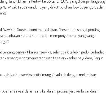
Ulang Tahun Dharma Pertiwi ke 55 tahun 2019, yang dipimpin langsung
ngi Ny. Wiwik Tri Soewandono yang diikuti puluhan ibu-ibu pengurus dan
angi.
angi, Wiwik Tri Soewandono mengatakan, ” Kesehatan sangat penting
Jaga kesehatan karena seorang ibu mempunyai peran yang sangat
rga “.
 tentang penyakit kanker serviks, sehingga kita lebih peduli terhadap
kanker yang sering menyerang wanita selain kanker payudara, “lanjut
encegah kanker serviks sedini mungkin adalah dengan melakukan
rubahan sel-sel dalam serviks, dalam prosesnya diambil sel dalam