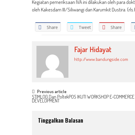
Kegiatan pemeriksaan IVA ini dilakukan oleh para dok
oleh Kakesdam III/Siliwangi dan Karumkit Dustira. (rls.
Share
Tweet
Share
Fajar Hidayat
http://www.bandungside.com
Post
Previous article
STIMLOG Dan PoltekPOS IKUTI WORKSHOP E-COMMERCE
DEVELOPMENT
navigation
Tinggalkan Balasan