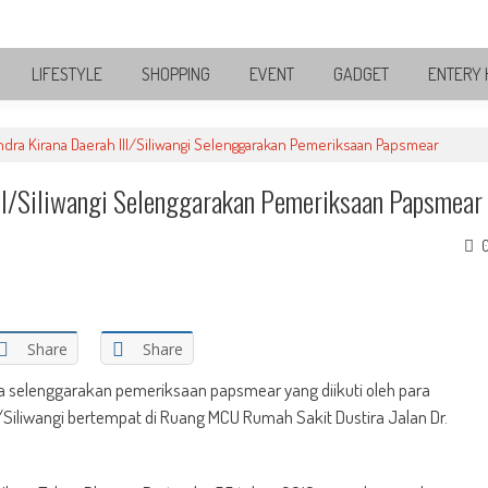
LIFESTYLE
SHOPPING
EVENT
GADGET
ENTERY 
andra Kirana Daerah III/Siliwangi Selenggarakan Pemeriksaan Papsmear
III/Siliwangi Selenggarakan Pemeriksaan Papsmear
Share
Share
na selenggarakan pemeriksaan papsmear yang diikuti oleh para
I/Siliwangi bertempat di Ruang MCU Rumah Sakit Dustira Jalan Dr.