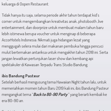
keluarga di Oopen Restaurant.
Tidak hanya itu saja, selama periode akhir tahun terdapat kid’s
corner untuk mengembangkan kreativitas anak, photobooth ,live
entertainment, dan doorprize untuk membuat malam tahun baru
lebih istimewa berupa voucher untuk menginap di beberapa
AccorHotels Indonesia. Nikmati juga hidangan lezat yang
menggugah selera mulai dari makanan pembuka hingga pencuci
mulut bertemakan antariksa untuk mengakhiri tahun 2018 ini. Serta
jangan lewatkan pertunjukan laser show dan kembang api
spektakuler di Kawasan Terpadu Trans Studio Bandung.
ibis Bandung Pasteur
Setelah berhasil mengusung tema Hawaiian Night tahun lalu, untuk
memeriahkan momen tahun Baru 2019 kali ini, ibis Bandung Pasteur
mengangkat tema “
Back to 80-90 Party
” yang berarti kembali ke
era 80-90 an.