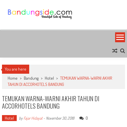
Skip
to
content
Bandung Side
Sisi Cantik Bandung
You are here
Home
>
Bandung
>
Hotel
>
TEMUKAN WARNA-WARNI AKHIR
TAHUN DI ACCORHOTELS BANDUNG
TEMUKAN WARNA-WARNI AKHIR TAHUN DI
ACCORHOTELS BANDUNG
Hotel
0
by
Fajar Hidayat
-
November 30, 2018