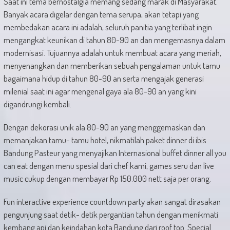
Saat ini tema bernostalgia memang sedang marak di Masyarakat.
Banyak acara digelar dengan tema serupa, akan tetapi yang
membedakan acara ini adalah, seluruh panitia yang terlibat ingin
mengangkat keunikan di tahun 80-90 an dan mengemasnya dalam
modernisasi. Tujuannya adalah untuk membuat acara yang meriah,
menyenangkan dan memberikan sebuah pengalaman untuk tamu
bagaimana hidup di tahun 80-90 an serta mengajak generasi
milenial saat ini agar mengenal gaya ala 80-90 an yang kini
digandrungi kembali.
Dengan dekorasi unik ala 80-90 an yang menggemaskan dan
memanjakan tamu- tamu hotel, nikmatilah paket dinner di ibis
Bandung Pasteur yang menyajikan Internasional buffet dinner all you
can eat dengan menu spesial dari chef kami, games seru dan live
music cukup dengan membayar Rp 150.000 nett saja per orang.
Fun interactive experience countdown party akan sangat dirasakan
pengunjung saat detik- detik pergantian tahun dengan menikmati
kembang api dan keindahan kota Bandung dari roof top. Special