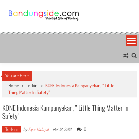
Skip
to
content
Bandung Side
Sisi Cantik Bandung
You are here
Home
>
Terkini
>
KONE Indonesia Kampanyekan, ” Little
Thing Matter In Safety”
KONE Indonesia Kampanyekan, ” Little Thing Matter In
Safety”
Terkini
0
by
Fajar Hidayat
-
Mei 12, 2018