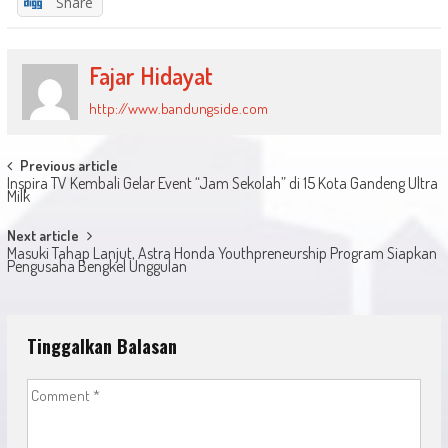
Share
Fajar Hidayat
http://www.bandungside.com
Post
Previous article
Inspira TV Kembali Gelar Event “Jam Sekolah” di 15 Kota Gandeng Ultra
navigation
Milk
Next article
Masuki Tahap Lanjut, Astra Honda Youthpreneurship Program Siapkan
Pengusaha Bengkel Unggulan
Tinggalkan Balasan