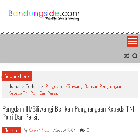
Skip
to
content
Bandung Side
Sisi Cantik Bandung
You are here
Home
>
Terkini
>
Pangdam III/Siliwangi Berikan Penghargaan
Kepada TNI, Polri Dan Persit
Pangdam III/Siliwangi Berikan Penghargaan Kepada TNI,
Polri Dan Persit
Terkini
0
by
Fajar Hidayat
-
Maret 9, 2018