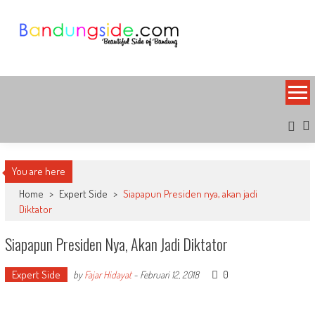
Skip
to
content
Bandung Side
Sisi Cantik Bandung
You are here
Home
>
Expert Side
>
Siapapun Presiden nya, akan jadi
Diktator
Siapapun Presiden Nya, Akan Jadi Diktator
Expert Side
0
by
Fajar Hidayat
-
Februari 12, 2018