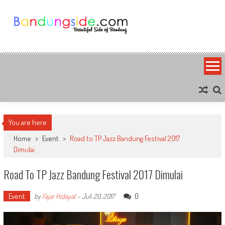
Skip
to
content
Bandung Side
Sisi Cantik Bandung
You are here
Home
>
Event
>
Road to TP Jazz Bandung Festival 2017
Dimulai
Road To TP Jazz Bandung Festival 2017 Dimulai
Event
0
by
Fajar Hidayat
-
Juli 20, 2017