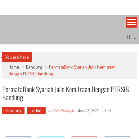
Skip
Bandung Side
Sisi Cantik Bandung
to
content
You are here
Home
>
Bandung
>
PermataBank Syariah Jalin Kemitraan
dengan PERSIB Bandung
PermataBank Syariah Jalin Kemitraan Dengan PERSIB
Bandung
Bandung
Terkini
0
by
Fajar Hidayat
-
April 13, 2017