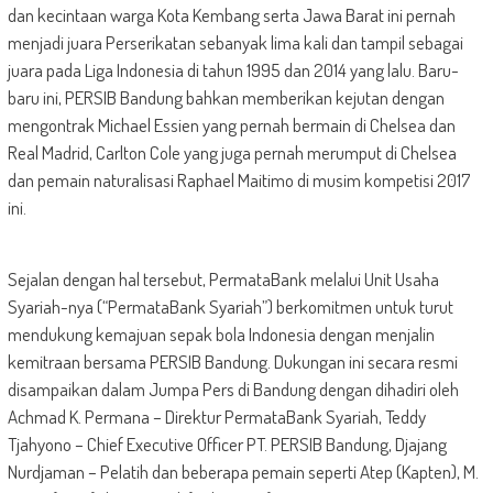
dan kecintaan warga Kota Kembang serta Jawa Barat ini pernah
menjadi juara Perserikatan sebanyak lima kali dan tampil sebagai
juara pada Liga Indonesia di tahun 1995 dan 2014 yang lalu. Baru-
baru ini, PERSIB Bandung bahkan memberikan kejutan dengan
mengontrak Michael Essien yang pernah bermain di Chelsea dan
Real Madrid, Carlton Cole yang juga pernah merumput di Chelsea
dan pemain naturalisasi Raphael Maitimo di musim kompetisi 2017
ini.
Sejalan dengan hal tersebut, PermataBank melalui Unit Usaha
Syariah-nya (“PermataBank Syariah”) berkomitmen untuk turut
mendukung kemajuan sepak bola Indonesia dengan menjalin
kemitraan bersama PERSIB Bandung. Dukungan ini secara resmi
disampaikan dalam Jumpa Pers di Bandung dengan dihadiri oleh
Achmad K. Permana – Direktur PermataBank Syariah, Teddy
Tjahyono – Chief Executive Officer PT. PERSIB Bandung, Djajang
Nurdjaman – Pelatih dan beberapa pemain seperti Atep (Kapten), M.