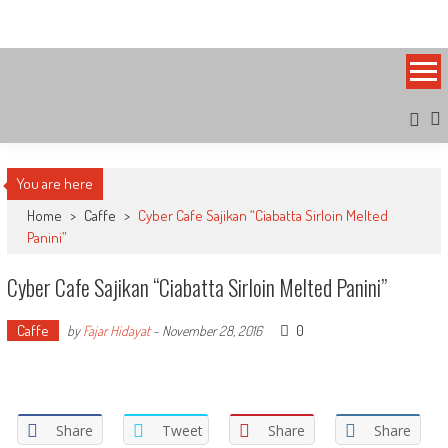
Skip
Bandung Side
Sisi Cantik Bandung
to
content
You are here
Home
>
Caffe
>
Cyber Cafe Sajikan “Ciabatta Sirloin Melted
Panini”
Cyber Cafe Sajikan “Ciabatta Sirloin Melted Panini”
Caffe
0
by
Fajar Hidayat
-
November 28, 2016
Share
Tweet
Share
Share