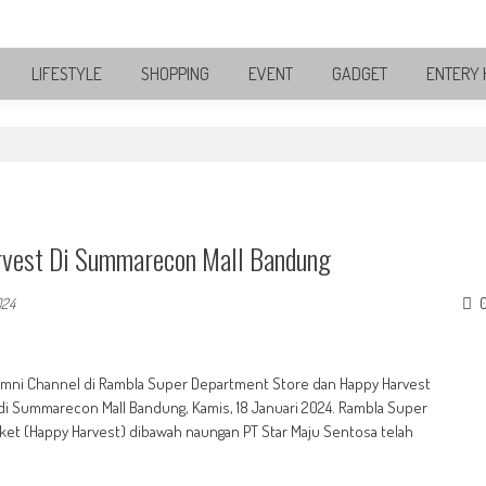
LIFESTYLE
SHOPPING
EVENT
GADGET
ENTERY 
rvest Di Summarecon Mall Bandung
024
Omni Channel di Rambla Super Department Store dan Happy Harvest
i Summarecon Mall Bandung, Kamis, 18 Januari 2024. Rambla Super
et (Happy Harvest) dibawah naungan PT Star Maju Sentosa telah