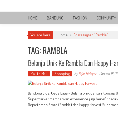
Skip
Bandung Side
to
Sisi Cantik Bandung
content
HOME
BANDUNG
FASHION
COMMUNITY
You are here
Home
>
Posts tagged "Rambla"
TAG: RAMBLA
Belanja Unik Ke Rambla Dan Happy Ha
Mall to Mall
Shopping
by
Fajar Hidayat
-
Januari 18, 2
Bandung Side, Gede Bage - Belanja unik dengan Konsep 
Supermarket memberikan experience juga benefit hadir d
Departemen Store (Rambla) dan Happy Harvest Supermark