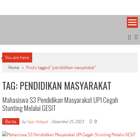
Skip
Bandung Side
Sisi Cantik Bandung
to
content
You are here
Home
>
Posts tagged "pendidikan masyarakat"
TAG: PENDIDIKAN MASYARAKAT
Mahasiswa S3 Pendidikan Masyarakat UPI Cegah
Stunting Melalui GESIT
Berita
0
by
Fajar Hidayat
-
Desember 25, 2023