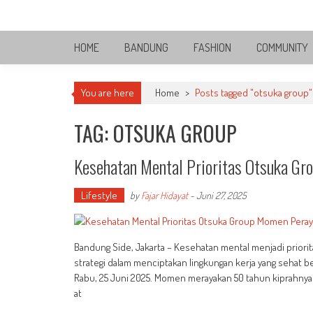
Skip
Bandung Side
to
Sisi Cantik Bandung
content
HOME
BANDUNG
FASHION
COMMUNITY
You are here
Home
>
Posts tagged "otsuka group"
TAG: OTSUKA GROUP
Kesehatan Mental Prioritas Otsuka Gr
Lifestyle
by
Fajar Hidayat
-
Juni 27, 2025
Bandung Side, Jakarta – Kesehatan mental menjadi prior
strategi dalam menciptakan lingkungan kerja yang sehat 
Rabu, 25 Juni 2025. Momen merayakan 50 tahun kiprahnya
at