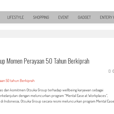
LIFESTYLE
SHOPPING
EVENT
GADGET
ENTERY 
oup Momen Perayaan 50 Tahun Berkiprah
itas dan komitmen Otsuka Group terhadap wellbeing karyawan sebagai
berkelanjutan dengan meluncurkan program "Mental Ease at Workplaces",
 di Indonesia, Otsuka Group secara resmi meluncurkan program Mental Eas