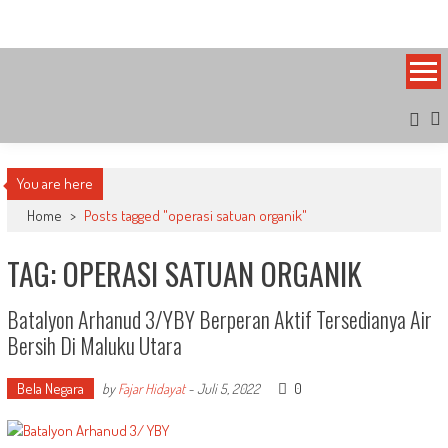
Skip
Bandung Side
Sisi Cantik Bandung
to
content
You are here
Home
>
Posts tagged "operasi satuan organik"
TAG: OPERASI SATUAN ORGANIK
Batalyon Arhanud 3/YBY Berperan Aktif Tersedianya Air
Bersih Di Maluku Utara
Bela Negara
0
by
Fajar Hidayat
-
Juli 5, 2022