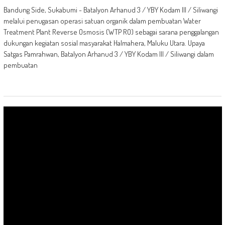
Bandung Side, Sukabumi - Batalyon Arhanud 3 / YBY Kodam III / Siliwangi
melalui penugasan operasi satuan organik dalam pembuatan Water
Treatment Plant Reverse Osmosis (WTP RO) sebagai sarana penggalangan
dukungan kegiatan sosial masyarakat Halmahera, Maluku Utara. Upaya
Satgas Pamrahwan, Batalyon Arhanud 3 / YBY Kodam III / Siliwangi dalam
pembuatan