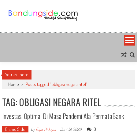
Skip
to
content
Bandung Side
Sisi Cantik Bandung
You are here
Home
>
Posts tagged "obligasi negara ritel"
TAG: OBLIGASI NEGARA RITEL
Investasi Optimal Di Masa Pandemi Ala PermataBank
Bisnis Side
0
by
Fajar Hidayat
-
Juni 19, 2020