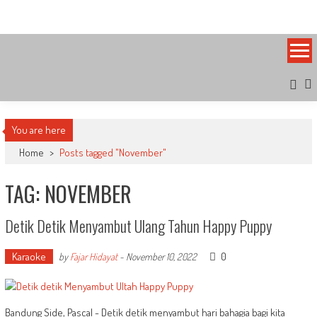
Skip
Bandung Side
Sisi Cantik Bandung
to
content
You are here
Home
>
Posts tagged "November"
TAG: NOVEMBER
Detik Detik Menyambut Ulang Tahun Happy Puppy
Karaoke
0
by
Fajar Hidayat
-
November 10, 2022
Bandung Side, Pascal - Detik detik menyambut hari bahagia bagi kita