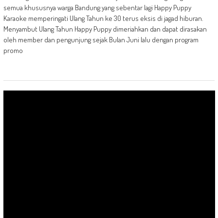
semua khususnya warga Bandung yang sebentar lagi Happy Puppy
Karaoke memperingati Ulang Tahun ke 30 terus eksis di jagad hiburan.
Menyambut Ulang Tahun Happy Puppy dimeriahkan dan dapat dirasakan
oleh member dan pengunjung sejak Bulan Juni lalu dengan program
promo