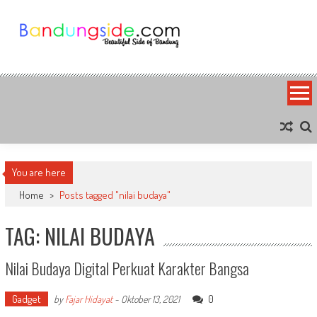
Skip
to
content
Bandung Side
Sisi Cantik Bandung
You are here
Home
>
Posts tagged "nilai budaya"
TAG: NILAI BUDAYA
Nilai Budaya Digital Perkuat Karakter Bangsa
Gadget
0
by
Fajar Hidayat
-
Oktober 13, 2021