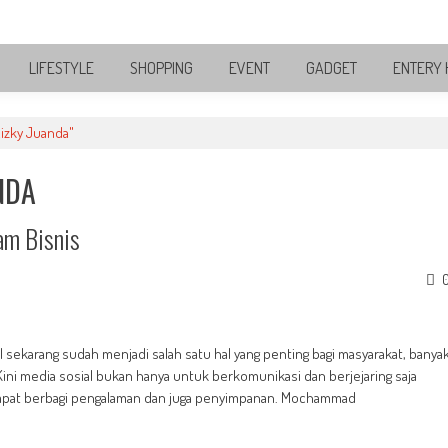
LIFESTYLE
SHOPPING
EVENT
GADGET
ENTERY 
izky Juanda"
NDA
am Bisnis
sekarang sudah menjadi salah satu hal yang penting bagi masyarakat, banya
Kini media sosial bukan hanya untuk berkomunikasi dan berjejaring saja
 tempat berbagi pengalaman dan juga penyimpanan. Mochammad