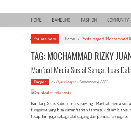
Skip
Bandung Side
to
Sisi Cantik Bandung
content
HOME
BANDUNG
FASHION
COMMUNITY
You are here
Home
>
Posts tagged "Mochammad R
TAG: MOCHAMMAD RIZKY JUA
Manfaat Media Sosial Sangat Luas Dal
Gadget
by
Fajar Hidayat
-
September 11, 2021
Bandung Side, Kabupaten Karawang - Manfaat media sosial 
fungsinya yang bisa dimanfaatkan termasuk dalam bisnis. 
tetapi kini juga sebagai alat dagang dan pemasaran juga