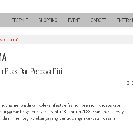
LIFESTYLE
SHOPPING
EVENT
GADGET
ENTERY 
ye cotama"
MA
a Puas Dan Percaya Diri
Bandung menghadirkan koleksi lifestyle fashion premium khusus kaum
inggi dan harga terjangkau, Sabtu, 18 februari 2023. Brand baru lifestyle
dalam membagi koleksinya yang identik dengan kekuatan desain,