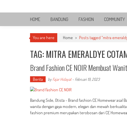
Skip
Bandung Side
to
Sisi Cantik Bandung
content
HOME
BANDUNG
FASHION
COMMUNITY
You are here
Home
>
Posts tagged "mitra emerald
TAG: MITRA EMERALDYE COTA
Brand Fashion CE NOIR Membuat Wanit
Berita
by
Fajar Hidayat
-
Februari 19, 2023
Bandung Side, Otista - Brand fashion CE Homewear asal 
wanita dengan gaya modern, elegan dan mewah berkualitas t
fashion premium merupakan terobosan dari CE Homewear 