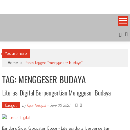
Skip
Bandung Side
Sisi Cantik Bandung
to
content
You are here
Home
>
Posts tagged "menggeser budaya"
TAG: MENGGESER BUDAYA
Literasi Digital Berpengertian Menggeser Budaya
Gadget
0
by
Fajar Hidayat
-
Juni 30, 2021
Bandung Side, Kabupaten Bogor - Literasi digital berpengertian