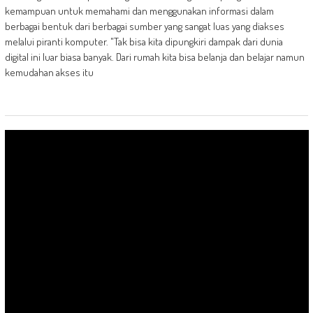
kemampuan untuk memahami dan menggunakan informasi dalam
berbagai bentuk dari berbagai sumber yang sangat luas yang diakses
melalui piranti komputer. "Tak bisa kita dipungkiri dampak dari dunia
digital ini luar biasa banyak. Dari rumah kita bisa belanja dan belajar namun
kemudahan akses itu