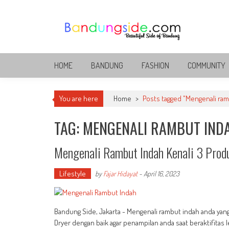
Skip
to
content
Bandung Side
Sisi Cantik Bandung
HOME
BANDUNG
FASHION
COMMUNITY
You are here
Home
>
Posts tagged "Mengenali ram
TAG: MENGENALI RAMBUT IND
Mengenali Rambut Indah Kenali 3 Produ
Lifestyle
by
Fajar Hidayat
-
April 16, 2023
Bandung Side, Jakarta - Mengenali rambut indah anda yan
Dryer dengan baik agar penampilan anda saat beraktifitas