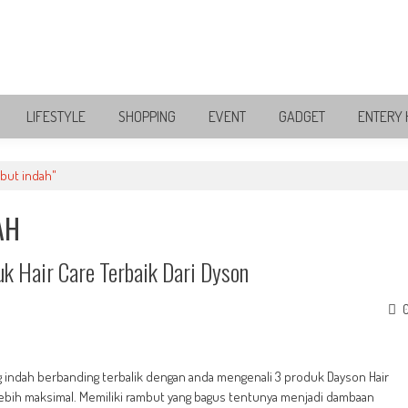
LIFESTYLE
SHOPPING
EVENT
GADGET
ENTERY 
but indah"
AH
k Hair Care Terbaik Dari Dyson
g indah berbanding terbalik dengan anda mengenali 3 produk Dayson Hair
 lebih maksimal. Memiliki rambut yang bagus tentunya menjadi dambaan