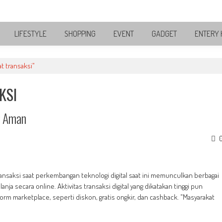
LIFESTYLE
SHOPPING
EVENT
GADGET
ENTERY 
t transaksi"
KSI
g Aman
ansaksi saat perkembangan teknologi digital saat ini memunculkan berbagai
ja secara online. Aktivitas transaksi digital yang dikatakan tinggi pun
rm marketplace, seperti diskon, gratis ongkir, dan cashback. "Masyarakat