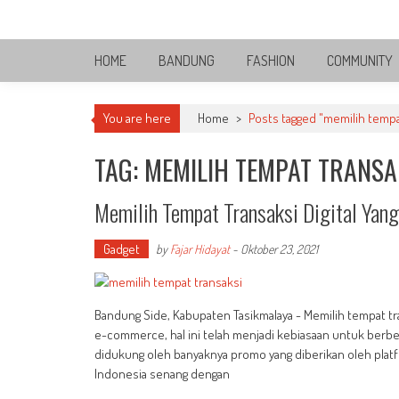
Skip
Bandung Side
to
Sisi Cantik Bandung
content
HOME
BANDUNG
FASHION
COMMUNITY
You are here
Home
>
Posts tagged "memilih tempa
TAG: MEMILIH TEMPAT TRANSA
Memilih Tempat Transaksi Digital Yan
Gadget
by
Fajar Hidayat
-
Oktober 23, 2021
Bandung Side, Kabupaten Tasikmalaya - Memilih tempat tr
e-commerce, hal ini telah menjadi kebiasaan untuk berbelan
didukung oleh banyaknya promo yang diberikan oleh platfo
Indonesia senang dengan