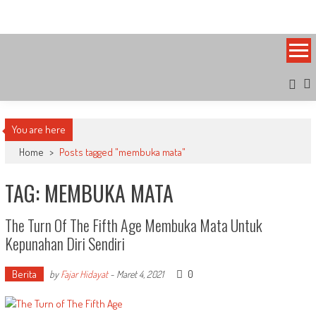
Skip
Bandung Side
Sisi Cantik Bandung
to
content
You are here
Home
>
Posts tagged "membuka mata"
TAG: MEMBUKA MATA
The Turn Of The Fifth Age Membuka Mata Untuk
Kepunahan Diri Sendiri
Berita
0
by
Fajar Hidayat
-
Maret 4, 2021