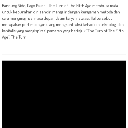
Bandung Side, Dago Pakar - The Turn of The Fifth Age membuka mata
untuk kepunahan diri sendiri mengalir dengan keragaman metoda dan
cara mengimajinasi masa depan dalam karya instalasi. Hal tersebut
merupakan pertimbangan ulang mengkontruksi kehadiran teknologi dan
kapitalis yang mengispirasi pameran yang bertajuk "The Turn of The Fifth
Age". The Turn