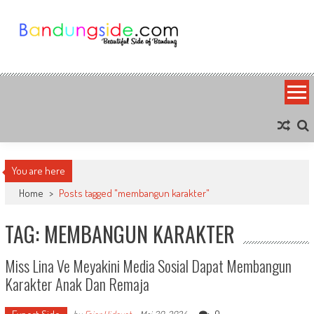
Skip
to
content
Bandung Side
Sisi Cantik Bandung
You are here
Home
>
Posts tagged "membangun karakter"
TAG: MEMBANGUN KARAKTER
Miss Lina Ve Meyakini Media Sosial Dapat Membangun
Karakter Anak Dan Remaja