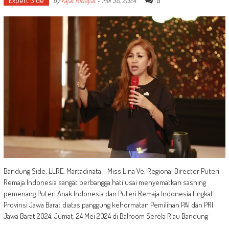
Expert Side
0
by
Fajar Hidayat
-
Mei 30, 2024
Bandung Side, LLRE. Martadinata - Miss Lina Ve, Regional Director Puteri
Remaja Indonesia sangat berbangga hati usai menyematkan sashing
pemenang Puteri Anak Indonesia dan Puteri Remaja Indonesia tingkat
Provinsi Jawa Barat diatas panggung kehormatan Pemilihan PAI dan PRI
Jawa Barat 2024, Jumat, 24 Mei 2024 di Balroom Serela Riau Bandung