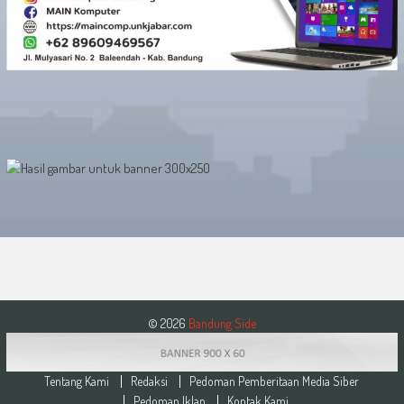
© 2026
Bandung Side
Tentang Kami
Redaksi
Pedoman Pemberitaan Media Siber
Pedoman Iklan
Kontak Kami