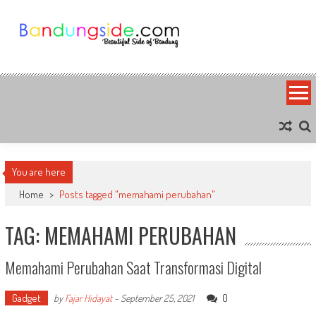
Skip
to
content
Bandung Side
Sisi Cantik Bandung
You are here
Home
>
Posts tagged "memahami perubahan"
TAG: MEMAHAMI PERUBAHAN
Memahami Perubahan Saat Transformasi Digital
Gadget
0
by
Fajar Hidayat
-
September 25, 2021