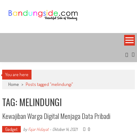
Skip
to
content
Bandung Side
Sisi Cantik Bandung
You are here
Home
>
Posts tagged "melindungi"
TAG: MELINDUNGI
Kewajiban Warga Digital Menjaga Data Pribadi
Gadget
0
by
Fajar Hidayat
-
Oktober 14, 2021