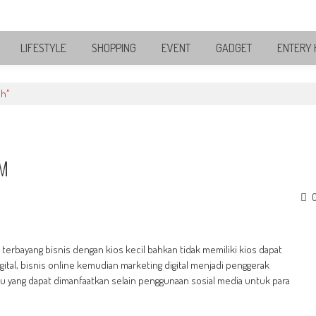
LIFESTYLE
SHOPPING
EVENT
GADGET
ENTERY 
ch"
KM
erbayang bisnis dengan kios kecil bahkan tidak memiliki kios dapat
ital, bisnis online kemudian marketing digital menjadi penggerak
satu yang dapat dimanfaatkan selain penggunaan sosial media untuk para