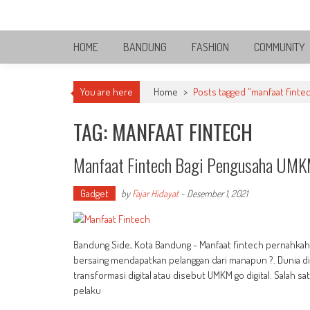
Skip
Bandung Side
to
Sisi Cantik Bandung
content
HOME
BANDUNG
FASHION
COMMUNITY
You are here
Home
>
Posts tagged "manfaat finte
TAG: MANFAAT FINTECH
Manfaat Fintech Bagi Pengusaha UM
Gadget
by
Fajar Hidayat
-
Desember 1, 2021
Bandung Side, Kota Bandung - Manfaat fintech pernahkah t
bersaing mendapatkan pelanggan dari manapun ?. Dunia dig
transformasi digital atau disebut UMKM go digital. Salah 
pelaku