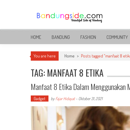
Skip
to
content
Bandung Side
Sisi Cantik Bandung
HOME
BANDUNG
FASHION
COMMUNITY
You are here
Home
>
Posts tagged "manfaat 8 etik
TAG: MANFAAT 8 ETIKA
Manfaat 8 Etika Dalam Menggunakan M
Gadget
by
Fajar Hidayat
-
Oktober 31, 2021