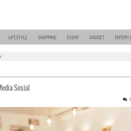
LIFESTYLE
SHOPPING
EVENT
GADGET
ENTERY 
a"
edia Sosial