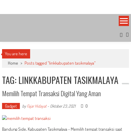
Skip
Bandung Side
Sisi Cantik Bandung
to
content
You are here
Home
>
Posts tagged "linkkabupaten tasikmalaya"
TAG: LINKKABUPATEN TASIKMALAYA
Memilih Tempat Transaksi Digital Yang Aman
Gadget
0
by
Fajar Hidayat
-
Oktober 23, 2021
Bandung Side, Kabupaten Tasikmalaya - Memilih tempat transaksi saat