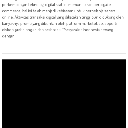
perkembangan teknologi digital saat ini memunculkan berbagai e-
commerce, hal ini telah menjadi kebiasaan untuk berbelanja secara
online. Aktivitas transaksi digital yang dikatakan tinggi pun didukung oleh
banyaknya promo yang diberikan oleh platform marketplace, seperti
diskon, gratis ongkir, dan cashback. "Masyarakat Indonesia senang
dengan