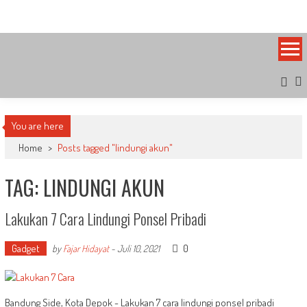
Skip
Bandung Side
Sisi Cantik Bandung
to
content
You are here
Home
>
Posts tagged "lindungi akun"
TAG: LINDUNGI AKUN
Lakukan 7 Cara Lindungi Ponsel Pribadi
Gadget
0
by
Fajar Hidayat
-
Juli 10, 2021
Bandung Side, Kota Depok - Lakukan 7 cara lindungi ponsel pribadi