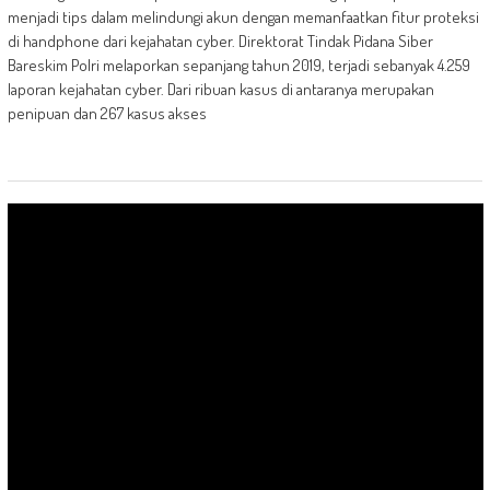
menjadi tips dalam melindungi akun dengan memanfaatkan fitur proteksi
di handphone dari kejahatan cyber. Direktorat Tindak Pidana Siber
Bareskim Polri melaporkan sepanjang tahun 2019, terjadi sebanyak 4.259
laporan kejahatan cyber. Dari ribuan kasus di antaranya merupakan
penipuan dan 267 kasus akses