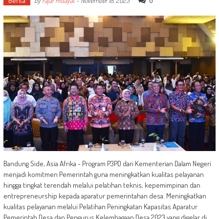
Berita
0
by
Fajar Hidayat
-
November 18, 2023
Bandung Side, Asia Afrika - Program P3PD dari Kementerian Dalam Negeri
menjadi komitmen Pemerintah guna meningkatkan kualitas pelayanan
hingga tingkat terendah melalui pelatihan teknis, kepemimpinan dan
entrepreneurship kepada aparatur pemerintahan desa. Meningkatkan
kualitas pelayanan melalui Pelatihan Peningkatan Kapasitas Aparatur
Pemerintah Desa dan Pengurus Kelembagaan Desa 2023 yang digelar di