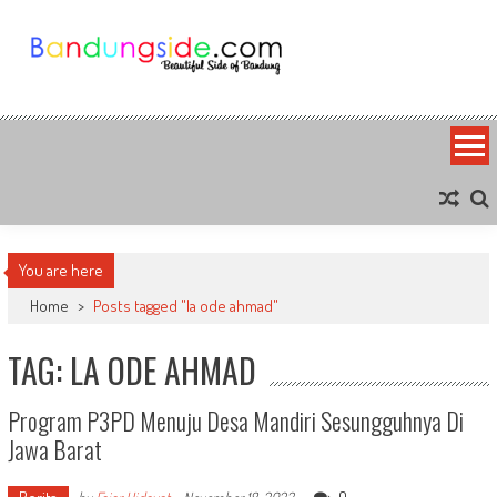
Skip
to
content
Bandung Side
Sisi Cantik Bandung
You are here
Home
>
Posts tagged "la ode ahmad"
TAG: LA ODE AHMAD
Program P3PD Menuju Desa Mandiri Sesungguhnya Di
Jawa Barat