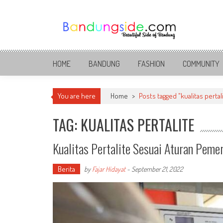
Skip
to
content
Bandung Side
Sisi Cantik Bandung
HOME
BANDUNG
FASHION
COMMUNITY
You are here
Home
>
Posts tagged "kualitas pertal
TAG: KUALITAS PERTALITE
Kualitas Pertalite Sesuai Aturan Peme
Berita
by
Fajar Hidayat
-
September 21, 2022