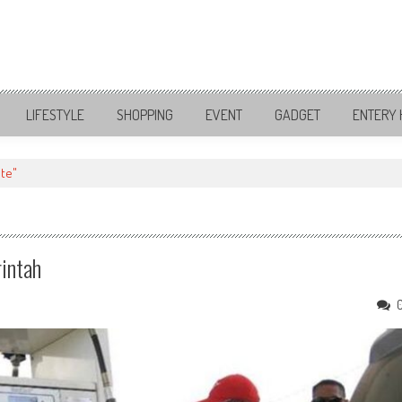
LIFESTYLE
SHOPPING
EVENT
GADGET
ENTERY 
ite"
rintah