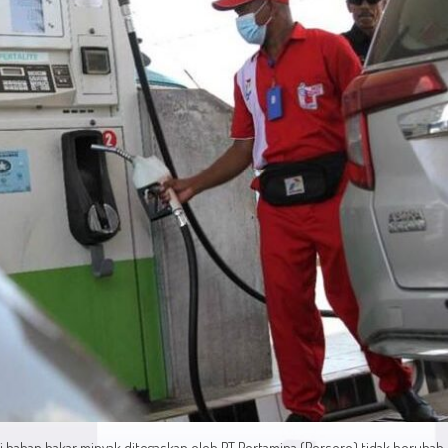
ai bahan bakar minyak ditegaskan oleh PT Pertamina (Persero) tidak berubah,