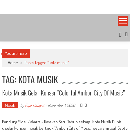
Skip
Bandung Side
Sisi Cantik Bandung
to
content
You are here
Home
>
Posts tagged "kota musik"
TAG: KOTA MUSIK
Kota Musik Gelar Konser “Colorful Ambon City Of Music”
Musik
0
by
Fajar Hidayat
-
November 1, 2020
Bandung Side , Jakarta - Rayakan Satu Tahun sebagai Kota Musik Dunia
digelar konser musik bertajuk "Ambon City of Music" secara virtual, Sabtu