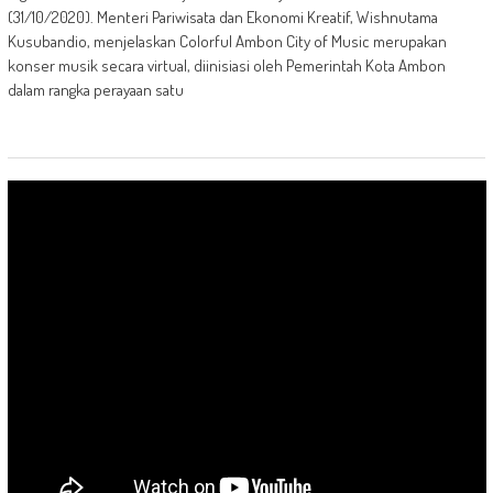
(31/10/2020). Menteri Pariwisata dan Ekonomi Kreatif, Wishnutama
Kusubandio, menjelaskan Colorful Ambon City of Music merupakan
konser musik secara virtual, diinisiasi oleh Pemerintah Kota Ambon
dalam rangka perayaan satu