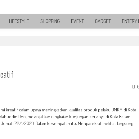
LIFESTYLE
SHOPPING
EVENT
GADGET
ENTERY 
eatif
i kreatif dalam upaya meningkatkan kualitas produk pelaku UMKM di Kota
Salahuddin Uno, melanjutkan rangkaian kunjungan kerjanya di Kota Batam
Jumat (22/1/2021). Dalam kesempatan itu, Menparekraf melihat langsung