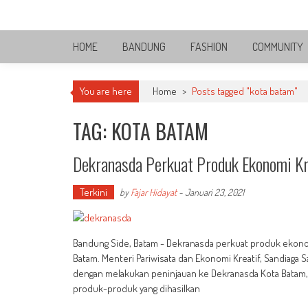
Skip
Bandung Side
to
Sisi Cantik Bandung
content
HOME
BANDUNG
FASHION
COMMUNITY
You are here
Home
>
Posts tagged "kota batam"
TAG: KOTA BATAM
Dekranasda Perkuat Produk Ekonomi Kr
Terkini
by
Fajar Hidayat
-
Januari 23, 2021
Bandung Side, Batam - Dekranasda perkuat produk ekonom
Batam. Menteri Pariwisata dan Ekonomi Kreatif, Sandiaga 
dengan melakukan peninjauan ke Dekranasda Kota Batam, 
produk-produk yang dihasilkan