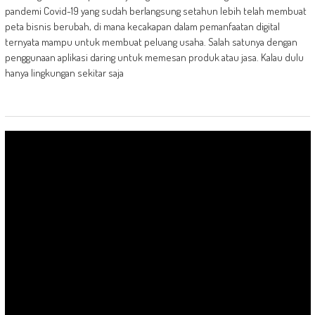
pandemi Covid-19 yang sudah berlangsung setahun lebih telah membuat
peta bisnis berubah, di mana kecakapan dalam pemanfaatan digital
ternyata mampu untuk membuat peluang usaha. Salah satunya dengan
penggunaan aplikasi daring untuk memesan produk atau jasa. Kalau dulu
hanya lingkungan sekitar saja