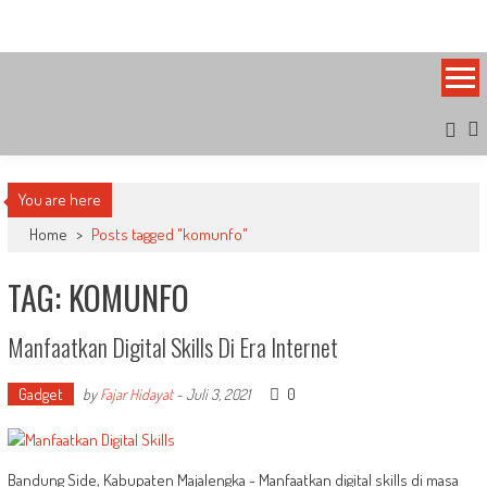
Skip
Bandung Side
Sisi Cantik Bandung
to
content
You are here
Home
>
Posts tagged "komunfo"
TAG: KOMUNFO
Manfaatkan Digital Skills Di Era Internet
Gadget
0
by
Fajar Hidayat
-
Juli 3, 2021
Bandung Side, Kabupaten Majalengka - Manfaatkan digital skills di masa