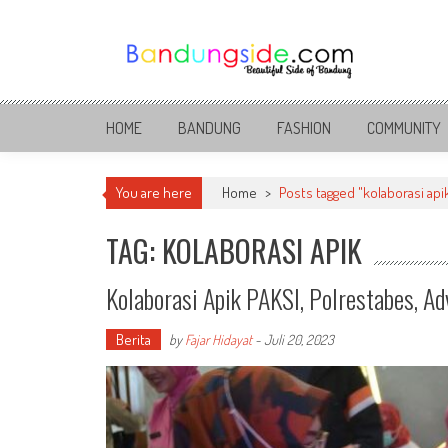
Skip
to
content
Bandung Side
Sisi Cantik Bandung
HOME
BANDUNG
FASHION
COMMUNITY
You are here
Home
>
Posts tagged "kolaborasi api
TAG: KOLABORASI APIK
Kolaborasi Apik PAKSI, Polrestabes, 
Berita
by
Fajar Hidayat
-
Juli 20, 2023