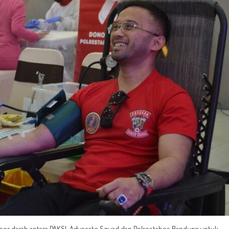
onor darah antara PAKSI, Advocate Squad dan Polrestabes Bandung untuk