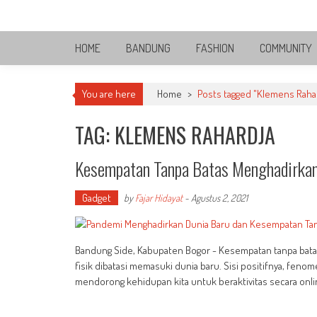
Skip
Bandung Side
to
Sisi Cantik Bandung
content
HOME
BANDUNG
FASHION
COMMUNITY
You are here
Home
>
Posts tagged "Klemens Raha
TAG: KLEMENS RAHARDJA
Kesempatan Tanpa Batas Menghadirkan
Gadget
by
Fajar Hidayat
-
Agustus 2, 2021
Bandung Side, Kabupaten Bogor - Kesempatan tanpa batas 
fisik dibatasi memasuki dunia baru. Sisi positifnya, fe
mendorong kehidupan kita untuk beraktivitas secara onli