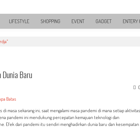
LIFESTYLE
SHOPPING
EVENT
GADGET
ENTERY 
rdja"
 Dunia Baru
di masa sekarang ini, saat mengalami masa pandemi di mana setiap aktivita
nomena pandemi ini mendukung percepatan kemajuan teknologi dan
ne. Efek dari pandemi itu sendiri menghadirkan dunia baru dan kesempatan