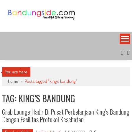
Skip
to
content
Bandung Side
Sisi Cantik Bandung
You are here
Home
>
Posts tagged "king’s bandung"
TAG: KING’S BANDUNG
Grab Lounge Hadir Di Pusat Perbelanjaan King’s Bandung
Dengan Fasilitas Protokol Kesehatan