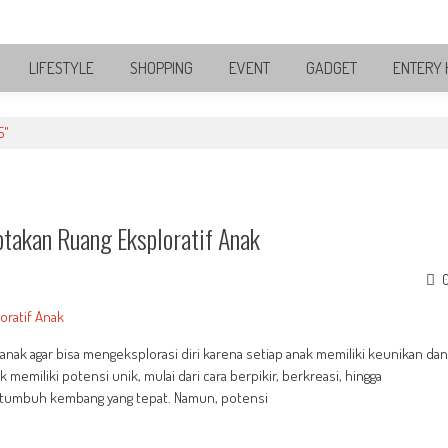
LIFESTYLE
SHOPPING
EVENT
GADGET
ENTERY 
5"
takan Ruang Eksploratif Anak
nak agar bisa mengeksplorasi diri karena setiap anak memiliki keunikan dan
memiliki potensi unik, mulai dari cara berpikir, berkreasi, hingga
si tumbuh kembang yang tepat. Namun, potensi